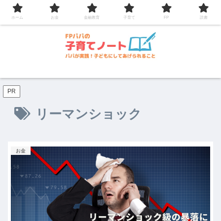
コンテンツへスキップ
ホーム
お金
金融教育
子育て
FP
読書
PR
リーマンショック
お金