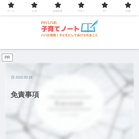
コンテンツへスキップ
ホーム
お金
金融教育
子育て
FP
読書
PR
2022.03.19
免責事項