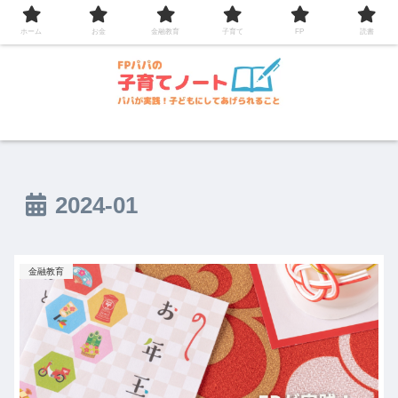
コンテンツへスキップ
ホーム
お金
金融教育
子育て
FP
読書
2024-01
金融教育