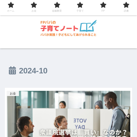
コンテンツへスキップ
ホーム
お金
金融教育
子育て
FP
読書
2024-10
お金