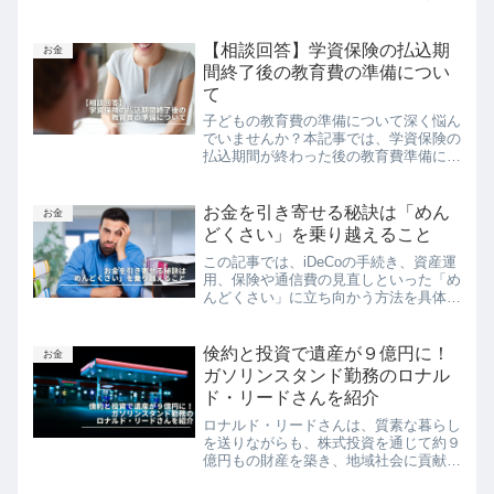
自分にピッタリの生活防衛資金を見つけ
るためのヒントについて解説します。予
期せぬ事態に備えて、自分に適した生活
【相談回答】学資保険の払込期
お金
防衛資金を設定し、金銭的な安心感を得
間終了後の教育費の準備につい
ましょう。
て
子どもの教育費の準備について深く悩ん
でいませんか？本記事では、学資保険の
払込期間が終わった後の教育費準備につ
いて解説します。投資信託と預金を組み
合わせて、リスクを抑えながら資産を増
やす方法を提案します。これにより、子
お金を引き寄せる秘訣は「めん
お金
どもの中学、高校、大学進学の各ステー
どくさい」を乗り越えること
ジで必要な資金を確保し、子どものやり
この記事では、iDeCoの手続き、資産運
たいことをしっかりと応援することがで
用、保険や通信費の見直しといった「め
きます。
んどくさい」に立ち向かう方法を具体的
に紹介します。壁となる「めんどくさ
い」ことを乗り越え、自身の一歩を踏み
出す勇気を持つことで、あなたがお金を
倹約と投資で遺産が９億円に！
お金
引き寄せる未来へと進むことができま
ガソリンスタンド勤務のロナル
す。
ド・リードさんを紹介
ロナルド・リードさんは、質素な暮らし
を送りながらも、株式投資を通じて約９
億円もの財産を築き、地域社会に貢献し
ました。彼の物語から学ぶことができる