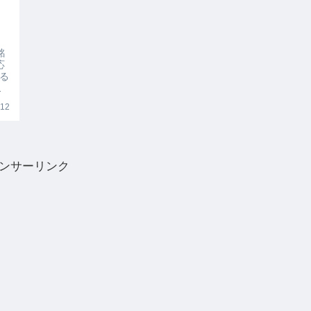
銘
応
る
お
.12
ンサーリンク