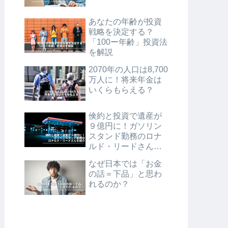
あなたの年齢が投資
戦略を決定する？
「100ー年齢」投資法
を解説
2070年の人口は8,700
万人に！将来年金は
いくらもらえる？
倹約と投資で遺産が
９億円に！ガソリン
スタンド勤務のロナ
ルド・リードさんを
紹介
なぜ日本では「お金
の話＝下品」と思わ
れるのか？