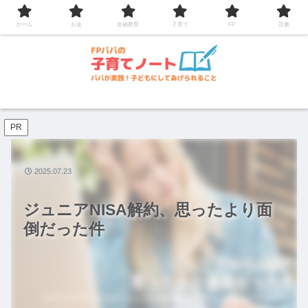
コンテンツへスキップ
ホーム
お金
金融教育
子育て
FP
読書
PR
2025.07.23
ジュニアNISA解約、思ったより面
倒だった件