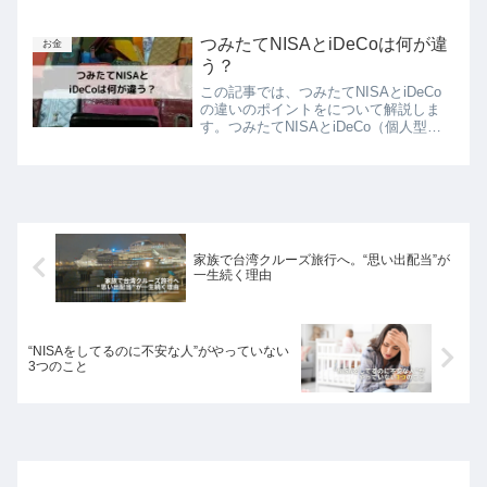
の考え方や目標設定、予算の決め方、専
門家のアドバイスの受け方などを紹介
し、また、定期的なプランの見直しの重
つみたてNISAとiDeCoは何が違
お金
要性と、確認、目標再確認、資産評価、
う？
プラン修正の4つのステップについても
この記事では、つみたてNISAとiDeCo
説明しています。
の違いのポイントをについて解説しま
す。つみたてNISAとiDeCo（個人型確
定拠出年金）はどちらも将来のための資
金を自分で作っていく制度ですが、さま
ざまな違いがあります。違いは主に3つ
です。目的が違...
家族で台湾クルーズ旅行へ。“思い出配当”が
一生続く理由
“NISAをしてるのに不安な人”がやっていない
3つのこと