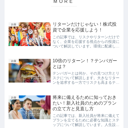
リターンだけじゃない！株式投
お金
資で企業を応援しよう！
この記事では、リスクやリターンだけで
なく、企業を応援する視点からの投資に
ついて解説しています。環境に配慮した
企業やスタートアップ、地域活性化に貢
献する企業、女性やマイノリティ起業家
を支援する投資など、さまざまな方法で
10倍のリターン！？テンバガー
お金
企業や社会への貢献が可能です。また、
とは？
テーマ株に投資する際の注意点も紹介し
テンバガーとは何か、その見つけ方とリ
ています。企業を応援しながら投資を行
スクについて解説します。大きなリター
い、より豊かで持続可能な未来を目指し
ンを追求する一方でリスクも高まるテン
ましょう。
バガー投資。その魅力と注意点をわかり
やすく説明します。
将来に備えるために知っておき
お金
たい！新入社員のためのプラン
の立て方と見直し方
この記事では、新入社員が将来に備えて
プランを立てるために必要な知識とステ
ップについて解説しています。人生設計