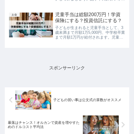
ムをつけていますので、バランスシート
を作ってみてください！前回の貯める力
のシミュレーションをしていない方は下
児童手当は総額200万円！学資
お金
の記事からどうぞ。現在の...
保険にする？投資信託にする？
子どもが生まれると児童手当として、3
歳未満まで月額1万5,000円、中学校卒業
まで月額1万円が給付されます。児童手
当をすべて貯めると約200万円になりま
す。（生まれた月によって変動あり）し
かし、これだけでは子どもの教育費とし
ては心もとないで...
スポンサーリンク
子どもの習い事は公文式の算数がオススメ
暴落はチャンス！オルカンで資産を増やすた
めのドルコスト平均法