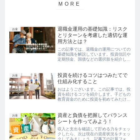
退職金運用の基礎知識：リスク
お金
とリターンを考慮した適切な運
用方法とは？
この記事では、退職金の運用についての
基礎知識を解説しています。投資信託や
定期預金、国債などの選択肢を紹介し、
リスクとリターンのバランスを考慮した
適切な運用方法についても触れていま
す。退職金を運用する際に必要な自己準
投資を続けるコツはつみたてで
お金
備についても説明しています。
仕組み化すること
おはようございます。この記事では、投
資を続けるコツを紹介します。子どもの
教育資金のために投資を初めてみたけ
ど、これから子どもが大きくなるまで続
けられるか心配ですよね。人間は簡単な
ことや便利なことを知るとその方向に流
資産と負債を把握してバランス
お金
されやすい生き物ですので、...
シートを作ってみよう！
収入と支出を確認して貯める力をチェッ
クしたら、次は現在の資産状況をチェッ
クしてみましょう。記事下の計算フォー