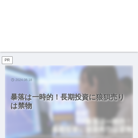
PR
2024.08.18
暴落は一時的！長期投資に狼狽売り
は禁物