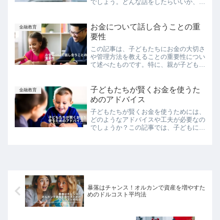
でしょう。どんな話をしたらいいか、ど
う切り出したらいいか迷っている人もい
るでしょうが、話してみようと思うだけ
でも素晴らしいことです！そこで、FP
お金について話し合うことの重
金融教育
パパのお金のルールを紹介...
要性
この記事は、子どもたちにお金の大切さ
や管理方法を教えることの重要性につい
て述べたものです。特に、親が子どもた
ちとお金について話し合うことが、子ど
もたちが貯蓄意識や責任感・判断力を身
につけ、将来的に自立するためのスキル
子どもたちが賢くお金を使うた
金融教育
を身につけることにつながることを説明
めのアドバイス
しています。読者は、子どもたちに金銭
子どもたちが賢くお金を使うためには、
教育を行う上でのアイデアやポイントを
どのようなアドバイスや工夫が必要なの
得ることができます。
でしょうか？この記事では、子どもに与
えるべきお金の額や方法、お金の使い方
に関するアドバイス、節約するための工
夫など、子どもたちが責任ある消費者に
なるための方法について解説します。親
が子どもたちの家計管理をサポートする
ためのヒントも含まれています。
暴落はチャンス！オルカンで資産を増やすた
めのドルコスト平均法