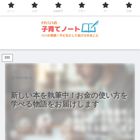
コンテンツへスキップ
ホーム
お金
金融教育
子育て
FP
読書
PR
2024.09.11
新しい本を執筆中！お金の使い方を
学べる物語をお届けします