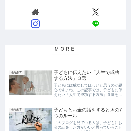
子どもに伝えたい「人生で成功
金融教育
する方法」３選
子どもには成功してほしいと思うのが親
心ですよね。この記事では、子どもに伝
えたい「人生で成功する方法」３選をま
とめました。私が子どもに伝えたいこと
は次の３つです。物を大事に使う地道な
ことを続ける人を喜ばせる物を大事に使
子どもとお金の話をするときの7
金融教育
うごく当たり前のことです...
つのルール
このブログを見ている人は、子どもにお
金の話をした方がいいと思っていること