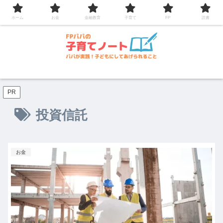
コンテンツへスキップ
ホーム
お金
金融教育
子育て
FP
読書
PR
投資信託
お金