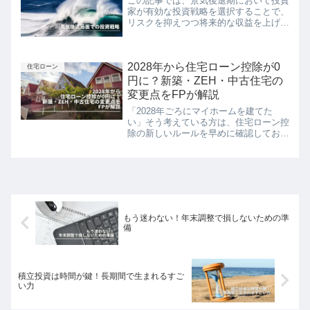
この記事では、景気後退期において投資
的な見直し、節税対策を上手く活用し、
家が有効な投資戦略を選択することで、
資産を増やしてお金持ちに近づく方法を
リスクを抑えつつ将来的な収益を上げる
学びましょう。
ことができる方法について解説していま
す。分散投資、現金保有、長期的な視点
での投資といった戦略を中心に、具体的
2028年から住宅ローン控除が0
な投資術を紹介しています。
住宅ローン
円に？新築・ZEH・中古住宅の
変更点をFPが解説
「2028年ごろにマイホームを建てた
い」そう考えている方は、住宅ローン控
除の新しいルールを早めに確認しておく
必要があります。住宅ローン控除は
2030年まで延長されましたが、すべて
の住宅が同じように控除を受けられるわ
けではありません。特に20...
もう迷わない！年末調整で損しないための準
備
積立投資は時間が鍵！長期間で生まれるすご
い力