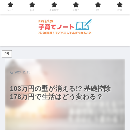
コンテンツへスキップ
ホーム
お金
金融教育
子育て
FP
読書
PR
2024.11.15
103万円の壁が消える!? 基礎控除
178万円で生活はどう変わる？