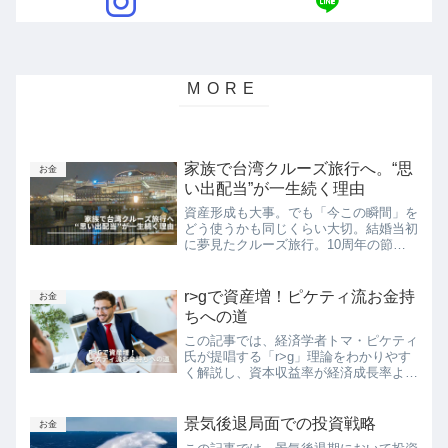
家族で台湾クルーズ旅行へ。“思
お金
い出配当”が一生続く理由
資産形成も大事。でも「今この瞬間」を
どう使うかも同じくらい大切。結婚当初
に夢見たクルーズ旅行。10周年の節目
に、家族で思い出を共有する時間を選び
ました。お金を「手段」として使うこと
で得られた、かけがえのない“思い出配
r>gで資産増！ピケティ流お金持
お金
当”とは。
ちへの道
この記事では、経済学者トマ・ピケティ
氏が提唱する「r>g」理論をわかりやす
く解説し、資本収益率が経済成長率より
も高い状況でどのように投資を活用して
資産を増やすことができるかについて紹
介します。投資戦略のポイントとして、
景気後退局面での投資戦略
お金
分散投資、長期的な投資、再投資、定期