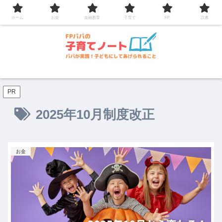
コンテンツへスキップ
ホーム
お金
金融教育
子育て
FP
読書
PR
2025年10月制度改正
お金