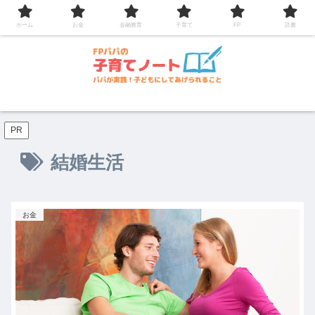
コンテンツへスキップ
ホーム
お金
金融教育
子育て
FP
読書
PR
結婚生活
お金