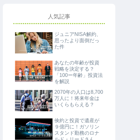
人気記事
ジュニアNISA解約、
思ったより面倒だっ
た件
あなたの年齢が投資
戦略を決定する？
「100ー年齢」投資法
を解説
2070年の人口は8,700
万人に！将来年金は
いくらもらえる？
倹約と投資で遺産が
９億円に！ガソリン
スタンド勤務のロナ
ルド・リードさんを