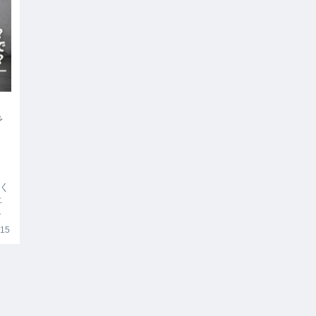
で
く
上
し
考
.15