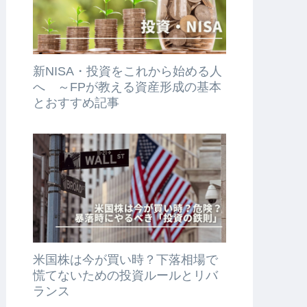
新NISA・投資をこれから始める人
へ ～FPが教える資産形成の基本
とおすすめ記事
米国株は今が買い時？下落相場で
慌てないための投資ルールとリバ
ランス