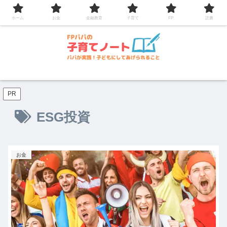
コンテンツへスキップ
ホーム
お金
金融教育
子育て
FP
読書
PR
ESG投資
お金