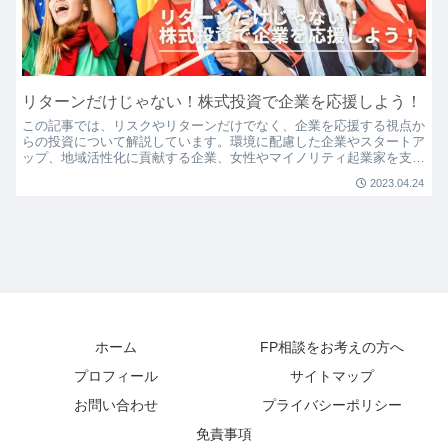
リターンだけじゃない！株式投資で企業を応援しよう！
この記事では、リスクやリターンだけでなく、企業を応援する視点か
らの投資について解説しています。環境に配慮した企業やスタートア
ップ、地域活性化に貢献する企業、女性やマイノリティ起業家を支援
する投資など、さまざまな方法で企業や社会への貢献が可能です。ま
2023.04.24
た、テーマ株に投資する際の注意点も紹介しています。企業を応援し
ながら投資を行い、より豊かで持続可能な未来を目指しましょう。
ホーム
FP相談をお考えの方へ
プロフィール
サイトマップ
お問い合わせ
プライバシーポリシー
免責事項