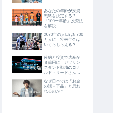
あなたの年齢が投資
戦略を決定する？
「100ー年齢」投資法
を解説
2070年の人口は8,700
万人に！将来年金は
いくらもらえる？
倹約と投資で遺産が
９億円に！ガソリン
スタンド勤務のロナ
ルド・リードさんを
紹介
なぜ日本では「お金
の話＝下品」と思わ
れるのか？