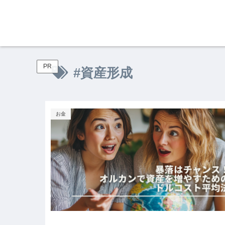
PR
#資産形成
お金