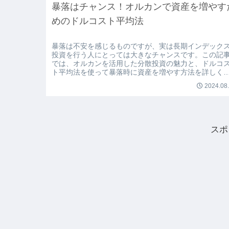
暴落はチャンス！オルカンで資産を増やす
めのドルコスト平均法
暴落は不安を感じるものですが、実は長期インデック
投資を行う人にとっては大きなチャンスです。この記
では、オルカンを活用した分散投資の魅力と、ドルコ
ト平均法を使って暴落時に資産を増やす方法を詳しく
説します。市場が下がっても慌てる必要はありません
2024.08
コツコツと投資を続けることで、暴落後に大きなリタ
ンを得るための秘訣を知ることができます。
スポ