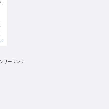
た
ス
事
ス
解
。
.19
ー
ンサーリンク