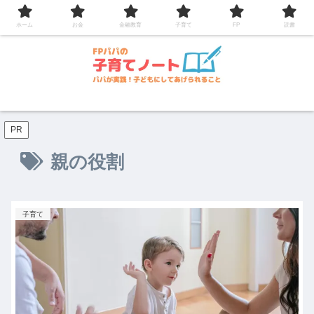
コンテンツへスキップ
ホーム
お金
金融教育
子育て
FP
読書
PR
親の役割
子育て