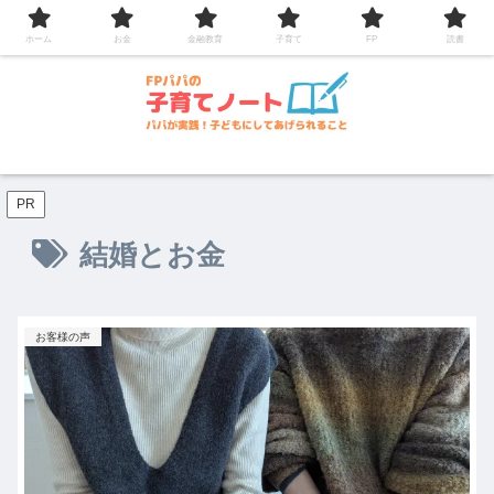
コンテンツへスキップ
ホーム
お金
金融教育
子育て
FP
読書
PR
結婚とお金
お客様の声