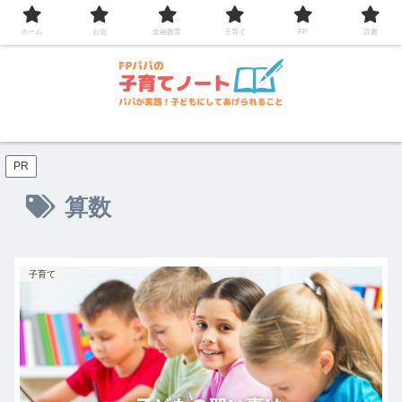
コンテンツへスキップ
ホーム
お金
金融教育
子育て
FP
読書
PR
算数
子育て