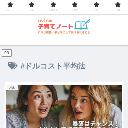
コンテンツへスキップ
ホーム
お金
金融教育
子育て
FP
読書
PR
#ドルコスト平均法
お金