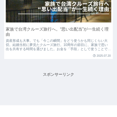
家族で台湾クルーズ旅行へ。“思い出配当”が一生続く理
由
資産形成も大事。でも「今この瞬間」をどう使うかも同じくらい大
切。結婚当初に夢見たクルーズ旅行。10周年の節目に、家族で思い
出を共有する時間を選びました。お金を「手段」として使うことで得
られた、かけがえのない“思い出配当”とは。
2025.07.20
スポンサーリンク