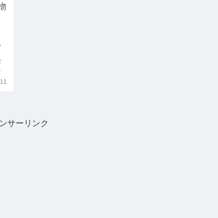
物
ち
こ
金
も
.11
ンサーリンク