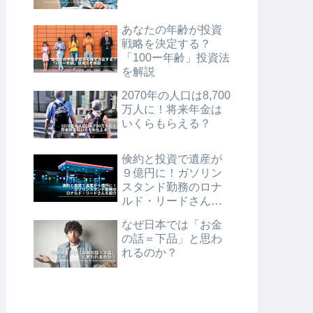
あなたの年齢が投資
戦略を決定する？
「100ー年齢」投資法
を解説
2070年の人口は8,700
万人に！将来年金は
いくらもらえる？
倹約と投資で遺産が
９億円に！ガソリン
スタンド勤務のロナ
ルド・リードさんを
紹介
なぜ日本では「お金
の話＝下品」と思わ
れるのか？