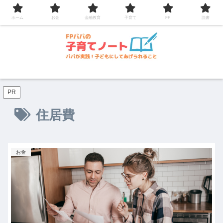
コンテンツへスキップ
ホーム
お金
金融教育
子育て
FP
読書
PR
住居費
お金