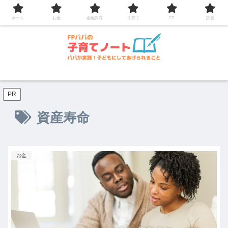
コンテンツへスキップ
ホーム
お金
金融教育
子育て
FP
読書
PR
資産寿命
お金