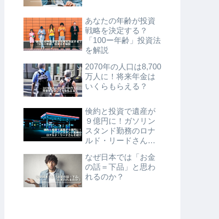
あなたの年齢が投資
戦略を決定する？
「100ー年齢」投資法
を解説
2070年の人口は8,700
万人に！将来年金は
いくらもらえる？
倹約と投資で遺産が
９億円に！ガソリン
スタンド勤務のロナ
ルド・リードさんを
紹介
なぜ日本では「お金
の話＝下品」と思わ
れるのか？