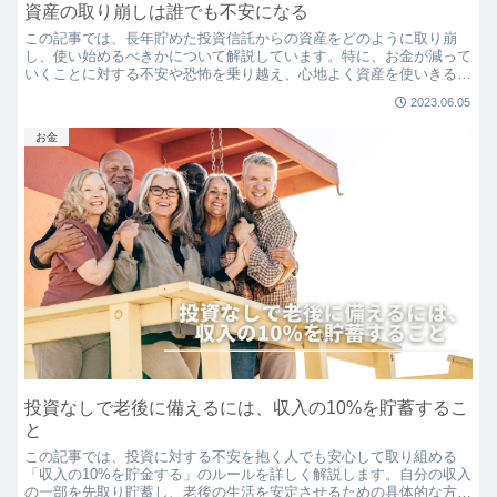
資産の取り崩しは誰でも不安になる
この記事では、長年貯めた投資信託からの資産をどのように取り崩
し、使い始めるべきかについて解説しています。特に、お金が減って
いくことに対する不安や恐怖を乗り越え、心地よく資産を使いきるた
めのアドバイスを中心に話を進めています。お金の使い方だけでな
2023.06.05
く、心の状態や感情のコントロールについても語っています。
お金
投資なしで老後に備えるには、収入の10%を貯蓄するこ
と
この記事では、投資に対する不安を抱く人でも安心して取り組める
「収入の10%を貯金する」のルールを詳しく解説します。自分の収入
の一部を先取り貯蓄し、老後の生活を安定させるための具体的な方法