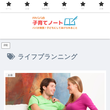
コンテンツへスキップ
ホーム
お金
金融教育
子育て
FP
読書
PR
ライフプランニング
お金