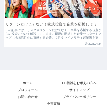
リターンだけじゃない！株式投資で企業を応援しよう！
この記事では、リスクやリターンだけでなく、企業を応援する視点か
らの投資について解説しています。環境に配慮した企業やスタートア
ップ、地域活性化に貢献する企業、女性やマイノリティ起業家を支援
する投資など、さまざまな方法で企業や社会への貢献が可能です。ま
2023.04.24
た、テーマ株に投資する際の注意点も紹介しています。企業を応援し
ながら投資を行い、より豊かで持続可能な未来を目指しましょう。
ホーム
FP相談をお考えの方へ
プロフィール
サイトマップ
お問い合わせ
プライバシーポリシー
免責事項