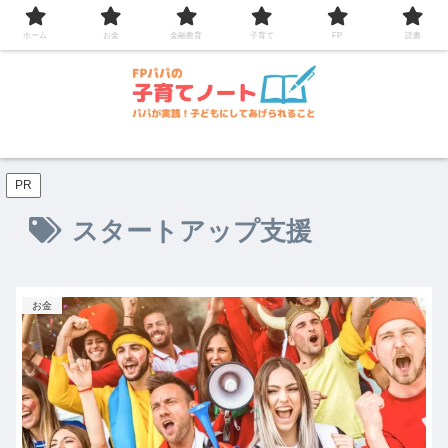
コンテンツへスキップ
ホーム
お金
金融教育
子育て
FP
読書
PR
スタートアップ支援
お金