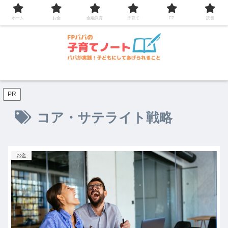
コンテンツへスキップ
ホーム
お金
金融教育
子育て
FP
読書
PR
コア・サテライト戦略
お金