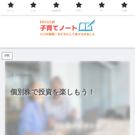
コンテンツへスキップ
ホーム
お金
金融教育
子育て
FP
読書
PR
2023.06.03
個別株で投資を楽しもう！