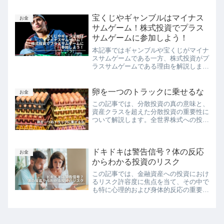
うな影響を与えるのでしょうか？この記
事では、未来の年金受給額のシミュレー
ションと、それに対する具体的な対策を
宝くじやギャンブルはマイナス
お金
探ります。
サムゲーム！株式投資でプラス
サムゲームに参加しよう！
本記事ではギャンブルや宝くじがマイナ
スサムゲームである一方、株式投資がプ
ラスサムゲームである理由を解説しま
す。さらに、株式投資を始める前に知っ
ておきたい注意点と、資産を増やすため
の賢い投資戦略についても詳しく説明し
卵を一つのトラックに乗せるな
お金
ます。
この記事では、分散投資の真の意味と、
資産クラスを超えた分散投資の重要性に
ついて解説します。全世界株式への投資
だけではなく、米国株式、債券、その他
の資産クラスへの投資の必要性を、相関
係数という視点から明らかにします。ま
ドキドキは警告信号？体の反応
た、ノイズキャンセリングの例えを用い
お金
て、異なる資産クラスがどのように互い
からわかる投資のリスク
のリスクを打ち消すことができるのかを
この記事では、金融資産への投資におけ
分かりやすく説明します。
るリスク許容度に焦点を当て、その中で
も特に心理的および身体的反応の重要性
を探ります。読者は、自分の体と心がリ
スクにどう反応するかを理解し、それに
基づいてより賢い投資判断を下す方法を
学びます。この記事は、投資の決断がた