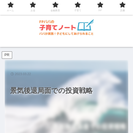
コンテンツへスキップ
ホーム
お金
金融教育
子育て
FP
読書
PR
2023.03.22
景気後退局面での投資戦略