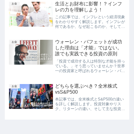
生活とお財布に影響！？インフ
ヒントを提供します。
お金
レの力を理解しよう！
この記事では、インフレという経済現象
をわかりやすく解説します。インフレが
何であるか、なぜ起こるのか、そしてそ
れが私たちの日常生活や経済全体にどの
ような影響を及ぼすのかを理解するため
のガイドです。また、中央銀行がインフ
ウォーレン・バフェットが成功
お金
レをどのように制御するか、そして日本
した理由は「才能」ではない。
のインフレ状況についても触れていま
誰でも実践できる投資の原則
す。
「投資で成功する人は特別な才能を持っ
ている。」そう思っていませんか？世界
一の投資家と呼ばれるウォーレン・バフ
ェットを見ると、IQが飛び抜けて高い
未来を予測する能力がある特別な情報を
持っているそんなイメージを持つ人も多
どちらを選ぶべき？全米株式
お金
いでしょう。しかし、バフ...
vsS&P500
本記事では、全米株式とS&P500の違い
を詳しく解説します。投資対象やリス
ク、リターンの違い、そして主な投資商
品についても紹介。自分の投資目的やリ
スク許容度に応じた資産運用の方法を見
つけるためのガイドとしてお役立てくだ
さい。