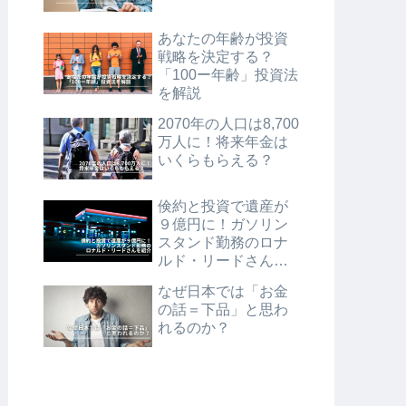
あなたの年齢が投資
戦略を決定する？
「100ー年齢」投資法
を解説
2070年の人口は8,700
万人に！将来年金は
いくらもらえる？
倹約と投資で遺産が
９億円に！ガソリン
スタンド勤務のロナ
ルド・リードさんを
紹介
なぜ日本では「お金
の話＝下品」と思わ
れるのか？