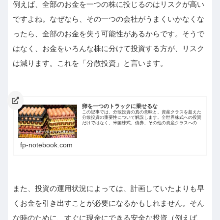
例えば、全部のお金を一つの株に投じるのはリスクが高い
ですよね。なぜなら、その一つの会社がうまくいかなくな
ったら、全部のお金を失う可能性があるからです。そうで
はなく、お金をいろんな株に分けて投資する方が、リスク
は減ります。これを「分散投資」と言います。
卵を一つのトラックに乗せるな
この記事では、分散投資の真の意味と、資産クラスを超えた
分散投資の重要性について解説します。全世界株式への投資
だけではなく、米国株式、債券、その他の資産クラスへの投
資の必要性を、相関係数という視点から明らかにします。ま
た、ノイズキャンセリングの例えを用いて、異なる資産クラ
スがどのように互いのリスクを打ち消すことができるのかを
fp-notebook.com
分かりやすく説明します。
また、投資の運用状況によっては、計画していたよりも早
くお金を引き出すことが必要になるかもしれません。そん
な時のために、すぐに現金にできる安全な投資（例えば、