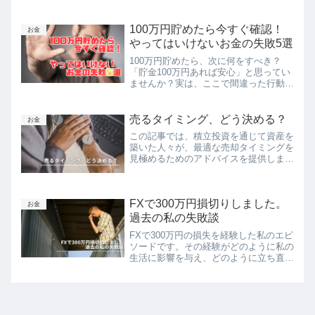
額の把握、生活費の見積もり、マイナポ
ータルを活用した年金額シミュレーショ
ンなど、実践的な方法を紹介していま
100万円貯めたら今すぐ確認！
お金
す。適切な計画と対策によって、老後の
やってはいけないお金の失敗5選
資金面での不安を軽減し、充実した人生
100万円貯めたら、次に何をすべき？
を送るためのヒントが満載です。
「貯金100万円あれば安心」と思ってい
ませんか？実は、ここで間違った行動を
とると、お金が減るだけでなく、資産形
成のチャンスを逃してしまうことも！こ
の記事では、貯金100万円を達成した人
売るタイミング、どう決める？
お金
がやりがちな「お金の失敗5選」を詳し
この記事では、積立投資を通じて資産を
く解説。
築いた人々が、最適な売却タイミングを
見極めるためのアドバイスを提供しま
す。市場の動き、経済状況、自身の投資
目標など、様々な要素を考慮しながら、
最適な売却タイミングを見つけるための
FXで300万円損切りしました。
ヒントを提供します。
お金
過去の私の失敗談
FXで300万円の損失を経験した私のエピ
ソードです。その経験がどのように私の
生活に影響を与え、どのように立ち直
り、新たな投資方法に出会ったのかを詳
しく書いています。失敗から学び、成長
することの大切さを伝えます。