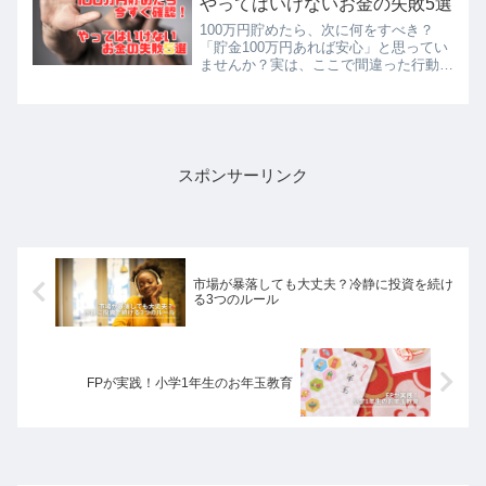
やってはいけないお金の失敗5選
のインフレ状況についても触れていま
100万円貯めたら、次に何をすべき？
す。
「貯金100万円あれば安心」と思ってい
ませんか？実は、ここで間違った行動を
とると、お金が減るだけでなく、資産形
成のチャンスを逃してしまうことも！こ
の記事では、貯金100万円を達成した人
がやりがちな「お金の失敗5選」を詳し
く解説。
スポンサーリンク
市場が暴落しても大丈夫？冷静に投資を続け
る3つのルール
FPが実践！小学1年生のお年玉教育