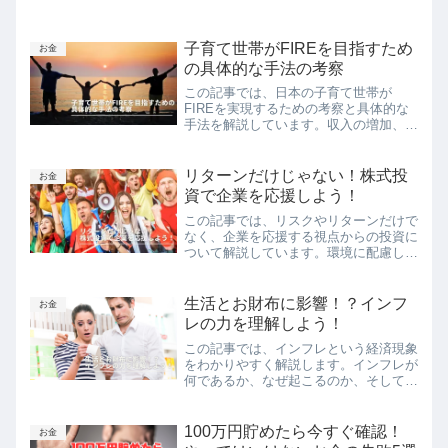
子育て世帯がFIREを目指すため
お金
の具体的な手法の考察
この記事では、日本の子育て世帯が
FIREを実現するための考察と具体的な
手法を解説しています。収入の増加、支
出の削減、効果的な投資戦略などをバラ
ンスよく組み合わせることで、子育て世
帯でも理想的な引退生活を送ることが可
リターンだけじゃない！株式投
お金
能となります。各家庭の状況やライフス
資で企業を応援しよう！
タイルに合わせた最適な計画作りのポイ
この記事では、リスクやリターンだけで
ントや、具体的なモデルを紹介していま
なく、企業を応援する視点からの投資に
す。
ついて解説しています。環境に配慮した
企業やスタートアップ、地域活性化に貢
献する企業、女性やマイノリティ起業家
を支援する投資など、さまざまな方法で
生活とお財布に影響！？インフ
お金
企業や社会への貢献が可能です。また、
レの力を理解しよう！
テーマ株に投資する際の注意点も紹介し
この記事では、インフレという経済現象
ています。企業を応援しながら投資を行
をわかりやすく解説します。インフレが
い、より豊かで持続可能な未来を目指し
何であるか、なぜ起こるのか、そしてそ
ましょう。
れが私たちの日常生活や経済全体にどの
ような影響を及ぼすのかを理解するため
のガイドです。また、中央銀行がインフ
100万円貯めたら今すぐ確認！
お金
レをどのように制御するか、そして日本