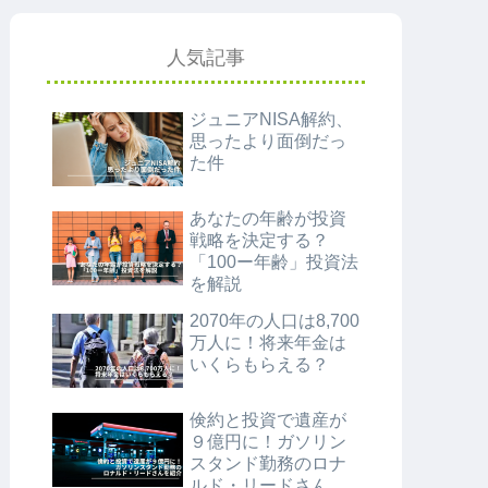
人気記事
ジュニアNISA解約、
思ったより面倒だっ
た件
あなたの年齢が投資
戦略を決定する？
「100ー年齢」投資法
を解説
2070年の人口は8,700
万人に！将来年金は
いくらもらえる？
倹約と投資で遺産が
９億円に！ガソリン
スタンド勤務のロナ
ルド・リードさんを