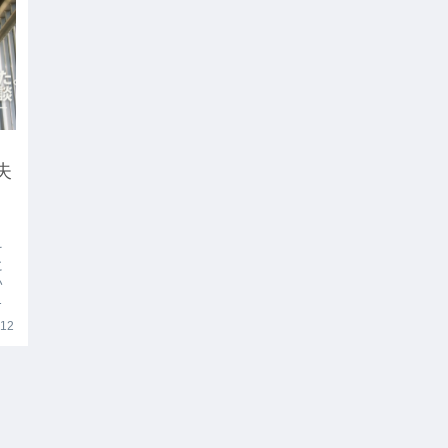
失
そ
に
い
え
.12