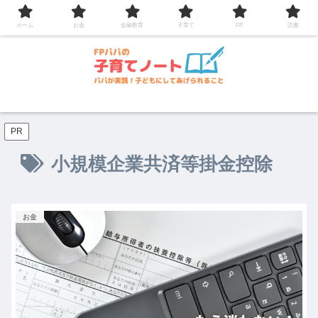
コンテンツへスキップ
ホーム
お金
金融教育
子育て
FP
読書
PR
小規模企業共済等掛金控除
お金