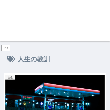
PR
人生の教訓
お金