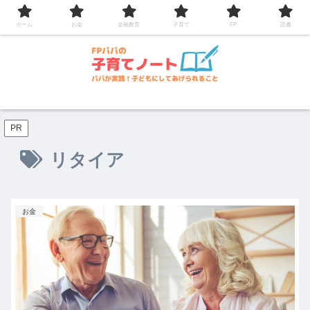
コンテンツへスキップ
ホーム
お金
金融教育
子育て
FP
読書
PR
リタイア
お金