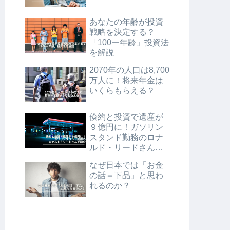
あなたの年齢が投資
戦略を決定する？
「100ー年齢」投資法
を解説
2070年の人口は8,700
万人に！将来年金は
いくらもらえる？
倹約と投資で遺産が
９億円に！ガソリン
スタンド勤務のロナ
ルド・リードさんを
紹介
なぜ日本では「お金
の話＝下品」と思わ
れるのか？