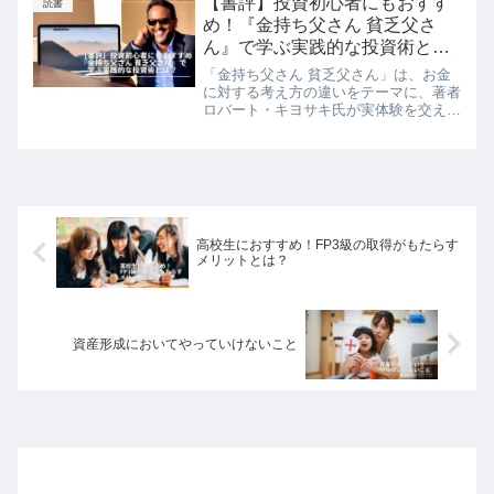
【書評】投資初心者にもおすす
読書
するヒントを得ることができます。
め！『金持ち父さん 貧乏父さ
ん』で学ぶ実践的な投資術と
は？
「金持ち父さん 貧乏父さん」は、お金
に対する考え方の違いをテーマに、著者
ロバート・キヨサキ氏が実体験を交えな
がら綴った人気のビジネス書です。初心
者でもわかりやすい基礎知識から、実践
的な投資術まで学ぶことができ、お金に
関する勉強をしたい人には必見の一冊で
す。本記事では、「金持ち父さん 貧乏
父さん」の概要や、著者ロバート・キヨ
サキ氏について紹介し、その魅力や投資
高校生におすすめ！FP3級の取得がもたらす
術について解説しています。初めてビジ
メリットとは？
ネス書に触れる方から、投資に興味があ
る方まで、幅広い層におすすめの一冊で
す。
資産形成においてやっていけないこと