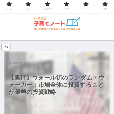
コンテンツへスキップ
ホーム
お金
金融教育
子育て
FP
読書
PR
2023.03.28
【書評】ウォール街のランダム・ウ
ォーカー：市場全体に投資すること
が最善の投資戦略