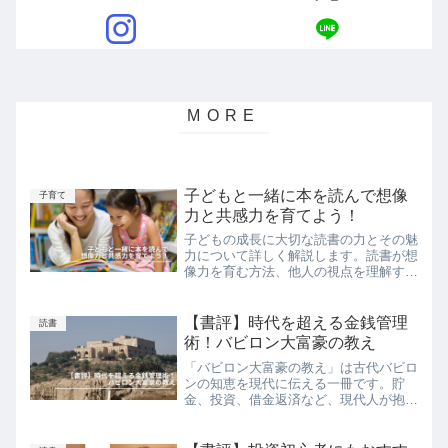
子どもと一緒に本を読んで想像
子育て
力と共感力を育てよう！
子どもの成長に大切な読書の力とその魅
力について詳しく解説します。読書が想
像力を育む方法、他人の視点を理解する
力を強化する方法、そして読書習慣を育
てるための実践的なアドバイスを提供し
ます。親御さんや教育者にとって、子ど
【書評】時代を超える金銭管理
読書
もたちにとっても有益な読書の時間を作
術！バビロン大富豪の教え
るための参考となることでしょう。
「バビロン大富豪の教え」は古代バビロ
ンの知恵を現代に伝える一冊です。貯
金、投資、借金返済など、現代人が抱え
るお金の問題に対する普遍的な解決策を
提供してくれます。この本を読むこと
で、経済的な安定を築き、人生を豊かに