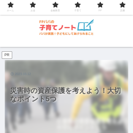
コンテンツへスキップ
ホーム
お金
金融教育
子育て
FP
読書
PR
2023.03.12
災害時の資産保護を考えよう！大切
なポイント5つ