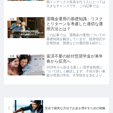
期インデックス投資を行う人にとっては
大きなチャンスです。この記事では、オ
ルカンを活用した分散投資の魅力と、ド
ルコスト平均法を使って暴落時に資産を
増やす方法を詳しく解説します。市場が
退職金運用の基礎知識：リスク
お金
下がっても慌てる必要はありません。コ
とリターンを考慮した適切な運
ツコツと投資を続けることで、暴落後に
用方法とは？
大きなリターンを得るための秘訣を知る
ことができます。
この記事では、退職金の運用についての
基礎知識を解説しています。投資信託や
定期預金、国債などの選択肢を紹介し、
リスクとリターンのバランスを考慮した
適切な運用方法についても触れていま
す。退職金を運用する際に必要な自己準
返済不要の給付型奨学金が来年
お金
備についても説明しています。
春から拡充へ
2024年から始まる新しい奨学金制度に
ついて詳しく解説します。子供が多い家
庭や理系の学生、大学院生を含むより多
くの人々が奨学金を利用できるようにな
り、学ぶ機会が増え、社会全体が豊かに
なることが期待されます。
安全で確実な方法でお金を増やすための戦略