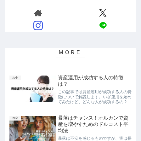
資産運用が成功する人の特徴
お金
は？
この記事では資産運用が成功する人の特
徴について解説します。いざ運用を始め
てみたけど、どんな人が成功するの？身
近に資産運用で成功した人ってあまり聞
かないですよね。資産運用が成功する人
の特徴は以下の3つです。FPイガラシ長
暴落はチャンス！オルカンで資
お金
期間継続すること資産運...
産を増やすためのドルコスト平
均法
暴落は不安を感じるものですが、実は長