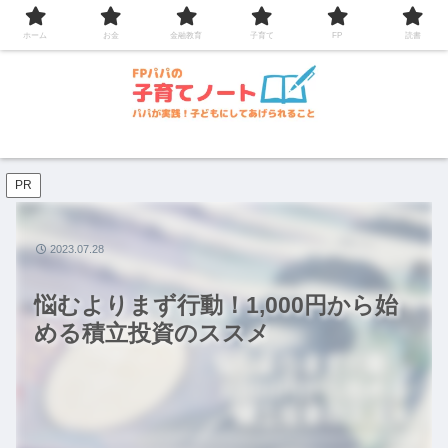
コンテンツへスキップ
ホーム
お金
金融教育
子育て
FP
読書
PR
2023.07.28
悩むよりまず行動！1,000円から始
める積立投資のススメ