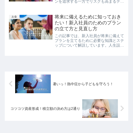
ンを追求する一方でリスクも高まるテン
バガー投資。その魅力と注意点をわかり
やすく説明します。
将来に備えるために知っておき
お金
たい！新入社員のためのプラン
の立て方と見直し方
この記事では、新入社員が将来に備えて
プランを立てるために必要な知識とステ
ップについて解説しています。人生設計
の考え方や目標設定、予算の決め方、専
門家のアドバイスの受け方などを紹介
し、また、定期的なプランの見直しの重
要性と、確認、目標再確認、資産評価、
プラン修正の4つのステップについても
説明しています。
暑いっ！熱中症から子どもを守ろう！
コツコツ資産形成！積立額の決め方は2通り