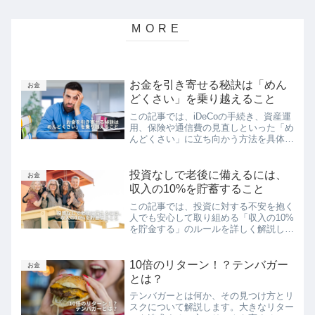
お金を引き寄せる秘訣は「めん
お金
どくさい」を乗り越えること
この記事では、iDeCoの手続き、資産運
用、保険や通信費の見直しといった「め
んどくさい」に立ち向かう方法を具体的
に紹介します。壁となる「めんどくさ
い」ことを乗り越え、自身の一歩を踏み
出す勇気を持つことで、あなたがお金を
投資なしで老後に備えるには、
お金
引き寄せる未来へと進むことができま
収入の10%を貯蓄すること
す。
この記事では、投資に対する不安を抱く
人でも安心して取り組める「収入の10%
を貯金する」のルールを詳しく解説しま
す。自分の収入の一部を先取り貯蓄し、
老後の生活を安定させるための具体的な
方法を提供します。投資にリスクを取り
10倍のリターン！？テンバガー
お金
たくない人でも、この方法を実践すれ
とは？
ば、自己資本を増やし、安定した未来を
テンバガーとは何か、その見つけ方とリ
築くことが可能です。
スクについて解説します。大きなリター