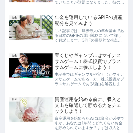
ていたことが話題になりました。彼の質
素な暮らしと節約が注目されていました
が、働いているうちにもう少しお金を使
って楽しむことも大切なのではないでし
年金を運用しているGPIFの資産
お金
ょうか。彼の人生から、ち...
配分を見てみよう！
この記事では、世界最大の年金基金であ
る日本のGPIFの運用戦略について詳し
く解説します。GPIFの長期的な視点、
均等な資産配分、そしてそれらがどのよ
うに期待収益とリスクのバランスをと
り、安定した収益を得るために利用され
宝くじやギャンブルはマイナス
お金
ているかを説明しています。
サムゲーム！株式投資でプラス
サムゲームに参加しよう！
本記事ではギャンブルや宝くじがマイナ
スサムゲームである一方、株式投資がプ
ラスサムゲームである理由を解説しま
す。さらに、株式投資を始める前に知っ
ておきたい注意点と、資産を増やすため
の賢い投資戦略についても詳しく説明し
資産運用を始める前に、収入と
お金
ます。
支出を確認して貯める力をチェ
ックしよう！
資産運用を始めるためには資金が必要で
すが、あなたは1年間でどれくらいお金
を貯められていますか？まずは収入と支
出を把握して、どれくらいお金が貯めら