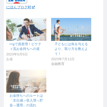
にほんブログ村
r>gで資産増！ピケテ
子どもには魚を与える
ィ流お金持ちへの道
より、取り方を教えよ
う！
2023年5月5日
お金
2023年7月11日
金融教育
お金持ちへのルートは
「支出減→収入増→貯
金→運用」の流れ