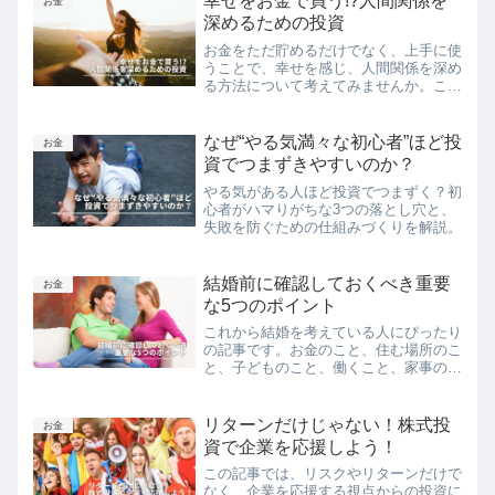
幸せをお金で買う!?人間関係を
お金
深めるための投資
お金をただ貯めるだけでなく、上手に使
うことで、幸せを感じ、人間関係を深め
る方法について考えてみませんか。この
記事では、プレゼントの贈り物、共有の
食事、特別な経験の共有といった具体的
な方法を通じて、お金を使って幸せを感
なぜ“やる気満々な初心者”ほど投
お金
じる方法を解説します。
資でつまずきやすいのか？
やる気がある人ほど投資でつまずく？初
心者がハマりがちな3つの落とし穴と、
失敗を防ぐための仕組みづくりを解説。
結婚前に確認しておくべき重要
お金
な5つのポイント
これから結婚を考えている人にぴったり
の記事です。お金のこと、住む場所のこ
と、子どものこと、働くこと、家事のこ
とについて、具体的にどう話し合ったら
いいのかアドバイスを提供します。結婚
は大切なパートナーと一緒に幸せな生活
リターンだけじゃない！株式投
お金
を作っていく大冒険、その旅を楽しくス
資で企業を応援しよう！
ムーズに進めるためのヒントが満載で
この記事では、リスクやリターンだけで
す。
なく、企業を応援する視点からの投資に