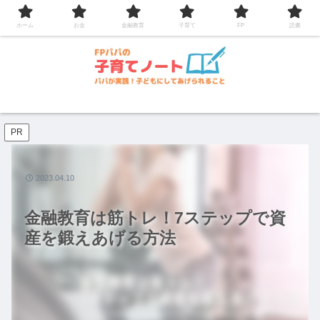
コンテンツへスキップ
ホーム
お金
金融教育
子育て
FP
読書
PR
2023.04.10
金融教育は筋トレ！7ステップで資
産を鍛えあげる方法