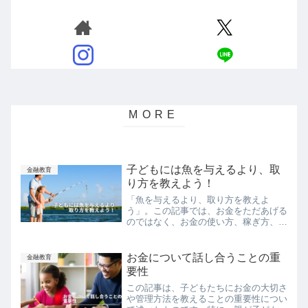
子どもには魚を与えるより、取
金融教育
り方を教えよう！
「魚を与えるより、取り方を教えよ
う」。この記事では、お金をただあげる
のではなく、お金の使い方、稼ぎ方、増
やし方を子供たちに教える重要性につい
て解説します。自分で稼ぐ力、賢くお金
を使う方法、そしてお金を増やす方法を
お金について話し合うことの重
金融教育
子供たちが理解し、これらを実践するこ
要性
とで、将来、自分の人生を自立して向上
この記事は、子どもたちにお金の大切さ
させることが可能になることを紹介しま
や管理方法を教えることの重要性につい
す。